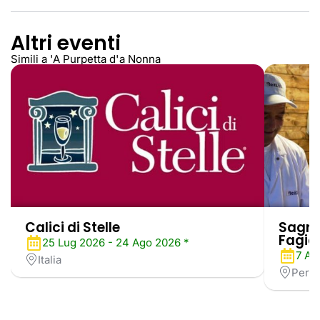
Altri eventi
Simili a 'A Purpetta d'a Nonna
Calici di Stelle
Sagra 
Fagiol
25 Lug 2026 - 24 Ago 2026 *
7 Ag
Italia
Perug