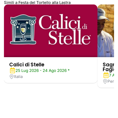
Simili a Festa del Tortello alla Lastra
Calici di Stelle
Sagra 
Fagiol
25 Lug 2026 - 24 Ago 2026 *
7 Ag
Italia
Perug