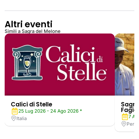
Altri eventi
Simili a Sagra del Melone
Calici di Stelle
Sagra 
Fagiol
25 Lug 2026 - 24 Ago 2026 *
7 Ag
Italia
Perug