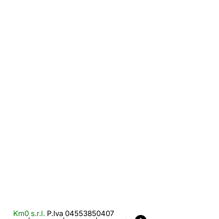
Km0 s.r.l.
P.Iva 04553850407