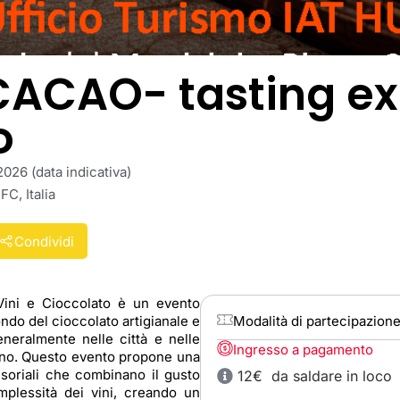
CACAO- tasting ex
o
26 (data indicativa)
FC, Italia
Condividi
Vini e Cioccolato è un evento
ndo del cioccolato artigianale e
Modalità di partecipazion
generalmente nelle città e nelle
Ingresso a pagamento
vino. Questo evento propone una
soriali che combinano il gusto
12€ da saldare in loco
mplessità dei vini, creando un