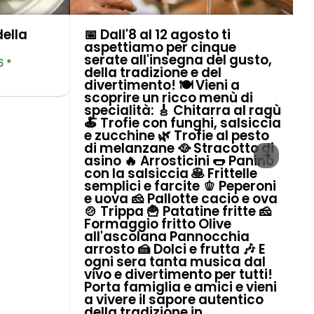
della
📅 Dall'8 al 12 agosto ti
aspettiamo per cinque
serate all'insegna del gusto,
6 *
della tradizione e del
divertimento! 🍽️ Vieni a
scoprire un ricco menù di
specialità: 🎸 Chitarra al ragù
🍝 Trofie con funghi, salsiccia
e zucchine 🌿 Trofie al pesto
di melanzane 🥘 Stracotto di
asino 🔥 Arrosticini 🌭 Panino
con la salsiccia 🥞 Frittelle
semplici e farcite 🫑 Peperoni
e uova 🧀 Pallotte cacio e ova
🍲 Trippa 🍟 Patatine fritte 🧀
Formaggio fritto Olive
all'ascolana Pannocchia
arrosto 🍰 Dolci e frutta 🎶 E
ogni sera tanta musica dal
vivo e divertimento per tutti!
Porta famiglia e amici e vieni
a vivere il sapore autentico
della tradizione in