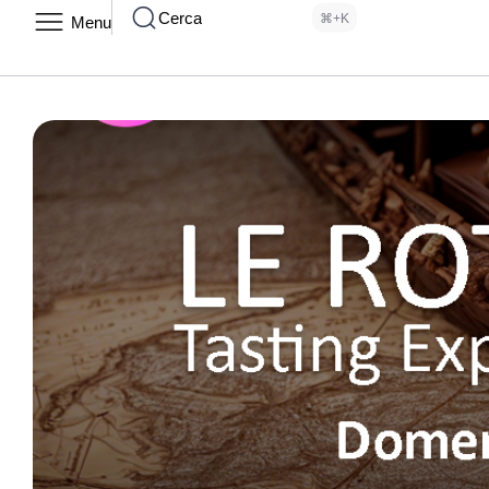
Cerca
⌘+K
Menu