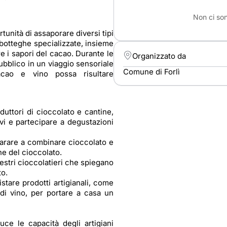
Non ci son
tunità di assaporare diversi tipi
 botteghe specializzate, insieme
are i sapori del cacao. Durante le
Organizzato da
ubblico in un viaggio sensoriale
Comune di Forlì
cao e vino possa risultare
duttori di cioccolato e cantine,
ivi e partecipare a degustazioni
parare a combinare cioccolato e
ne del cioccolato.
stri cioccolatieri che spiegano
to.
stare prodotti artigianali, come
e di vino, per portare a casa un
uce le capacità degli artigiani