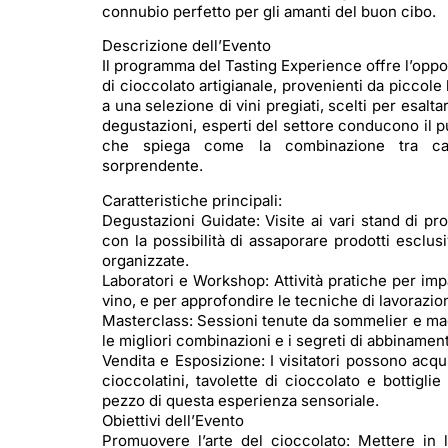
connubio perfetto per gli amanti del buon cibo.
Descrizione dell’Evento
Il programma del Tasting Experience offre l’oppor
di cioccolato artigianale, provenienti da piccole
a una selezione di vini pregiati, scelti per esalt
degustazioni, esperti del settore conducono il p
che spiega come la combinazione tra ca
sorprendente.
Caratteristiche principali:
Degustazioni Guidate: Visite ai vari stand di pro
con la possibilità di assaporare prodotti esclus
organizzate.
Laboratori e Workshop: Attività pratiche per im
vino, e per approfondire le tecniche di lavorazio
Masterclass: Sessioni tenute da sommelier e mae
le migliori combinazioni e i segreti di abbinamen
Vendita e Esposizione: I visitatori possono acqui
cioccolatini, tavolette di cioccolato e bottigli
pezzo di questa esperienza sensoriale.
Obiettivi dell’Evento
Promuovere l’arte del cioccolato: Mettere in l