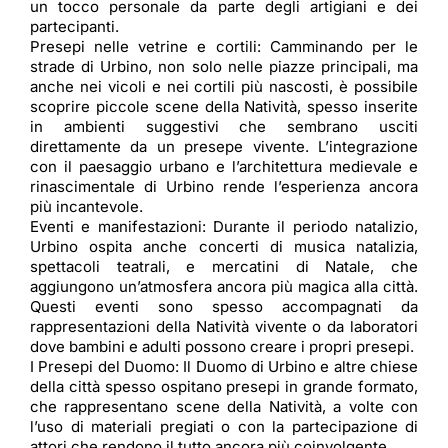
un tocco personale da parte degli artigiani e dei
partecipanti.
Presepi nelle vetrine e cortili: Camminando per le
strade di Urbino, non solo nelle piazze principali, ma
anche nei vicoli e nei cortili più nascosti, è possibile
scoprire piccole scene della Natività, spesso inserite
in ambienti suggestivi che sembrano usciti
direttamente da un presepe vivente. L’integrazione
con il paesaggio urbano e l’architettura medievale e
rinascimentale di Urbino rende l’esperienza ancora
più incantevole.
Eventi e manifestazioni: Durante il periodo natalizio,
Urbino ospita anche concerti di musica natalizia,
spettacoli teatrali, e mercatini di Natale, che
aggiungono un’atmosfera ancora più magica alla città.
Questi eventi sono spesso accompagnati da
rappresentazioni della Natività vivente o da laboratori
dove bambini e adulti possono creare i propri presepi.
I Presepi del Duomo: Il Duomo di Urbino e altre chiese
della città spesso ospitano presepi in grande formato,
che rappresentano scene della Natività, a volte con
l’uso di materiali pregiati o con la partecipazione di
attori che rendono il tutto ancora più coinvolgente.