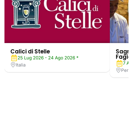
Calici di Stelle
Sagra 
Fagiol
25 Lug 2026 - 24 Ago 2026 *
7 Ag
Italia
Perug