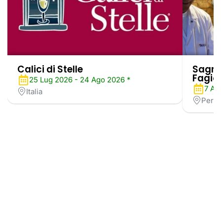
Calici di Stelle
Sagra 
Fagiol
25 Lug 2026 - 24 Ago 2026 *
7 Ag
Italia
Perug