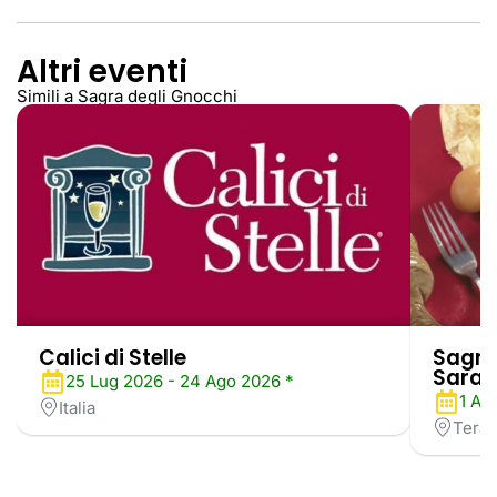
Altri eventi
Simili a Sagra degli Gnocchi
Calici di Stelle
Sagra
Sarag
25 Lug 2026 - 24 Ago 2026 *
1 Ag
Italia
Tera