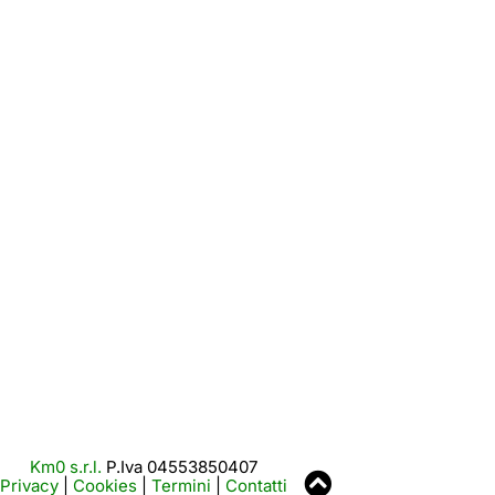
Km0 s.r.l.
P.Iva 04553850407
Privacy
|
Cookies
|
Termini
|
Contatti