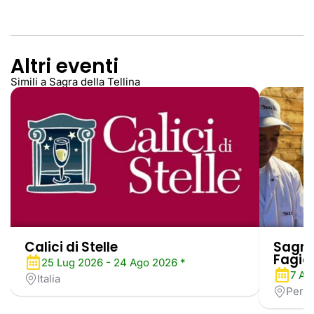
Altri eventi
Simili a Sagra della Tellina
Calici di Stelle
Sagra 
Fagiol
25 Lug 2026 - 24 Ago 2026 *
7 Ag
Italia
Perug