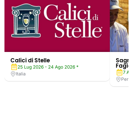
Calici di Stelle
Sagra 
Fagiol
25 Lug 2026 - 24 Ago 2026 *
7 Ag
Italia
Perug