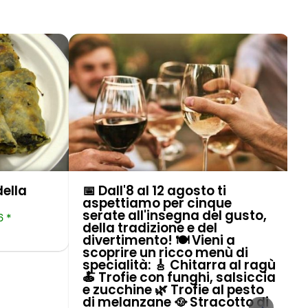
della
📅 Dall'8 al 12 agosto ti
aspettiamo per cinque
serate all'insegna del gusto,
6 *
della tradizione e del
divertimento! 🍽️ Vieni a
scoprire un ricco menù di
specialità: 🎸 Chitarra al ragù
🍝 Trofie con funghi, salsiccia
e zucchine 🌿 Trofie al pesto
di melanzane 🥘 Stracotto di