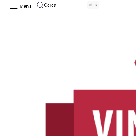
Cerca
⌘+K
Menu