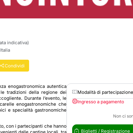
ta indicativa)
talia
Condividi
nza enogastronomica autentica
 le tradizioni della regione dei
Modalità di partecipazion
cogliente. Durante l’evento, le
Ingresso a pagamento
ncarelle enogastronomiche che
ipici e specialità gastronomiche
Non ci son
to, con i partecipanti che hanno
Biglietti / Registrazione
venienti dalle cantine locali, tra