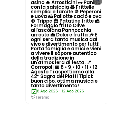
asino 🔥 Arrosticini 🌭 Panino
con la salsiccia 🥞 Frittelle
semplici e farcite 🫑 Peperoni
e uova 🧀 Pallotte cacio e ova
🍲 Trippa 🍟 Patatine fritte 🧀
Formaggio fritto Olive
all'ascolana Pannocchia
arrosto 🍰 Dolci e frutta 🎶 E
ogni sera tanta musica dal
vivo e divertimento per tutti!
Porta famiglia e amici e vieni
a vivere il sapore autentico
della tradizione in
un'atmosfera di festa. 📍
Corropoli 📅 8 • 9 • 10 • 11 • 12
Agosto Ti aspettiamo alla
42ª Sagra dei Piatti Tipici:
buon cibo, ottima musica e
tanto divertimento!
8 Ago 2026 - 12 Ago 2026
Teramo