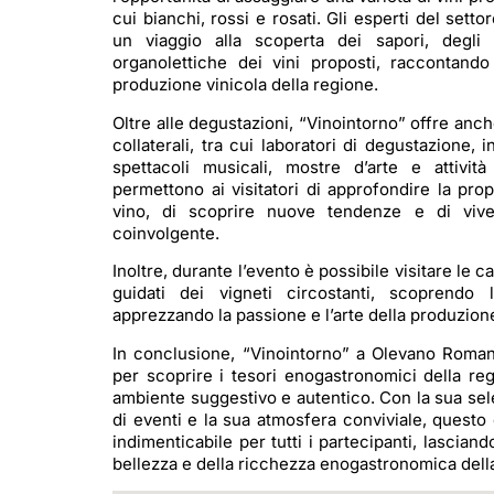
cui bianchi, rossi e rosati. Gli esperti del setto
un viaggio alla scoperta dei sapori, degli 
organolettiche dei vini proposti, raccontando 
produzione vinicola della regione.
Oltre alle degustazioni, “Vinointorno” offre an
collaterali, tra cui laboratori di degustazione, 
spettacoli musicali, mostre d’arte e attività
permettono ai visitatori di approfondire la pr
vino, di scoprire nuove tendenze e di viv
coinvolgente.
Inoltre, durante l’evento è possibile visitare le c
guidati dei vigneti circostanti, scoprendo
apprezzando la passione e l’arte della produzione
In conclusione, “Vinointorno” a Olevano Roman
per scoprire i tesori enogastronomici della re
ambiente suggestivo e autentico. Con la sua sel
di eventi e la sua atmosfera conviviale, quest
indimenticabile per tutti i partecipanti, lascian
bellezza e della ricchezza enogastronomica dell