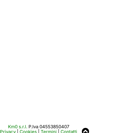
Km0 s.r.l.
P.Iva 04553850407
Privacy
|
Cookies
|
Termini
|
Contatti