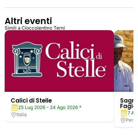
Altri eventi
Simili a Cioccolentino Terni
Calici di Stelle
Sagra 
Fagiol
25 Lug 2026 - 24 Ago 2026 *
7 Ag
Italia
Perug