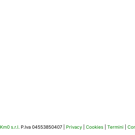
Km0 s.r.l.
P.Iva 04553850407 |
Privacy
|
Cookies
|
Termini
|
Con