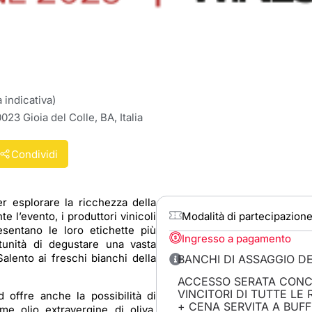
d
indicativa)
023 Gioia del Colle, BA, Italia
Condividi
r esplorare la ricchezza della
e l’evento, i produttori vinicoli
Modalità di partecipazion
esentano le loro etichette più
Ingresso a pagamento
rtunità di degustare una vasta
Salento ai freschi bianchi della
BANCHI DI ASSAGGIO DE
ACCESSO SERATA CONCL
VINCITORI DI TUTTE LE 
d offre anche la possibilità di
+ CENA SERVITA A BUFF
ome olio extravergine di oliva,