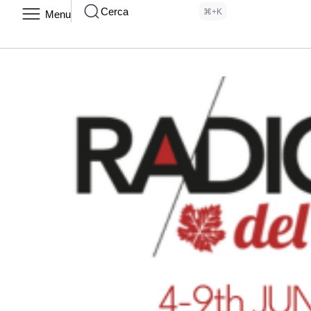
Cerca
⌘+K
Menu